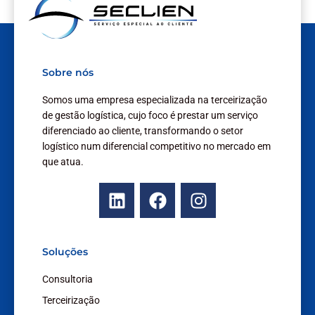
Sobre nós
Somos uma empresa especializada na terceirização
de gestão logística, cujo foco é prestar um serviço
diferenciado ao cliente, transformando o setor
logístico num diferencial competitivo no mercado em
que atua.
L
F
I
i
a
n
n
c
s
k
e
t
Soluções
e
b
a
d
o
g
Consultoria
i
o
r
Terceirização
n
k
a