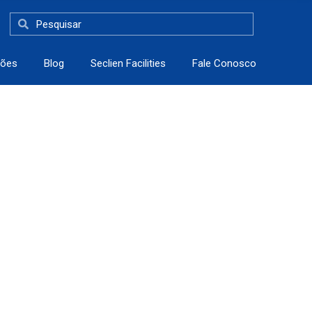
Pesquisar
Pesquisar
ções
Blog
Seclien Facilities
Fale Conosco