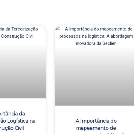
ina
ágina
Página
Página
Página
rtância da
ão Logística na
A Importância do
ução Civil
mapeamento de