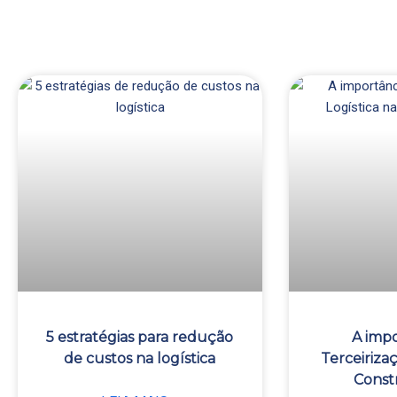
Pág
P
5 estratégias para redução
A impo
de custos na logística
Terceirizaç
Constr