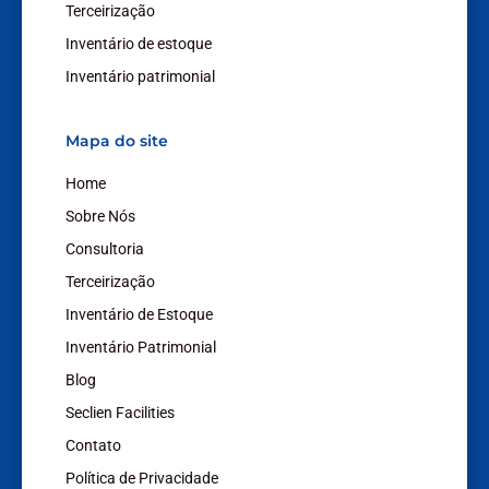
i
o
r
Terceirização
n
k
a
Inventário de estoque
m
Inventário patrimonial
Mapa do site
Home
Sobre Nós
Consultoria
Terceirização
Inventário de Estoque
Inventário Patrimonial
Blog
Seclien Facilities
Contato
Política de Privacidade