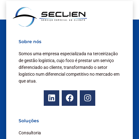
Sobre nós
Somos uma empresa especializada na terceirização
de gestão logística, cujo foco é prestar um serviço
diferenciado ao cliente, transformando o setor
logístico num diferencial competitivo no mercado em
que atua.
L
F
I
i
a
n
n
c
s
k
e
t
Soluções
e
b
a
d
o
g
Consultoria