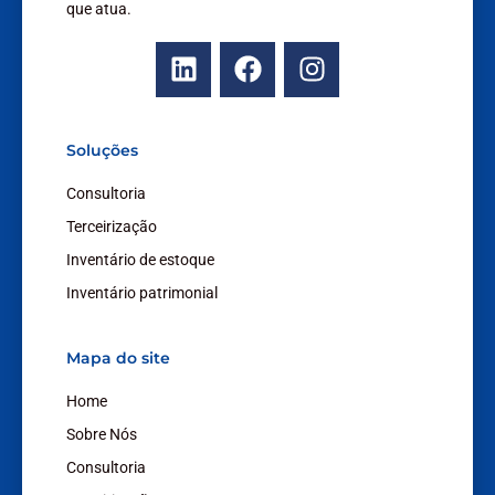
que atua.
L
F
I
i
a
n
n
c
s
k
e
t
Soluções
e
b
a
d
o
g
Consultoria
i
o
r
Terceirização
n
k
a
Inventário de estoque
m
Inventário patrimonial
Mapa do site
Home
Sobre Nós
Consultoria