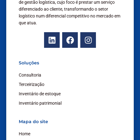
de gestão logística, cujo foco é prestar um serviço
diferenciado ao cliente, transformando o setor
logístico num diferencial competitivo no mercado em
que atua.
L
F
I
i
a
n
n
c
s
k
e
t
Soluções
e
b
a
d
o
g
Consultoria
i
o
r
Terceirização
n
k
a
Inventário de estoque
m
Inventário patrimonial
Mapa do site
Home