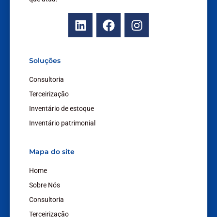
L
F
I
i
a
n
n
c
s
k
e
t
Soluções
e
b
a
d
o
g
Consultoria
i
o
r
Terceirização
n
k
a
Inventário de estoque
m
Inventário patrimonial
Mapa do site
Home
Sobre Nós
Consultoria
Terceirização